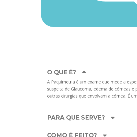
O QUE É?
A Paquimetria é um exame que mede a espess
suspeita de Glaucoma, edema de córneas e pré
outras cirurgias que envolvam a córnea. É u
PARA QUE SERVE?
COMO É FEITO?