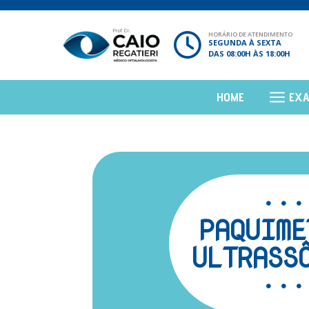
HORÁRIO DE ATENDIMENTO
SEGUNDA À SEXTA
DAS 08:00H ÀS 18:00H
HOME
EX
PAQUIME
ULTRASS