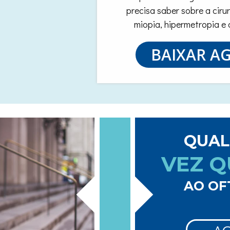
precisa saber sobre a ciru
miopia, hipermetropia e
BAIXAR A
QUAL
VEZ Q
AO OF