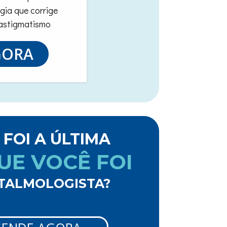
rgia que corrige
 astigmatismo
GORA
 FOI A ÚLTIMA
UE VOCÊ FOI
TALMOLOGISTA?